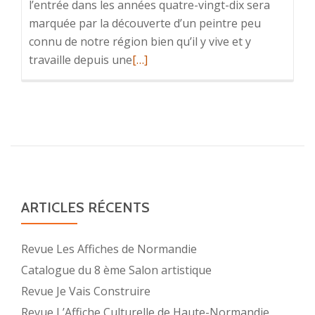
l’entrée dans les années quatre-vingt-dix sera
marquée par la découverte d’un peintre peu
connu de notre région bien qu’il y vive et y
En
travaille depuis une
[…]
savoir
plus
surRevue
L’Affiche
Culturelle
de
Haute-
Normandie
ARTICLES RÉCENTS
Revue Les Affiches de Normandie
Catalogue du 8 ème Salon artistique
Revue Je Vais Construire
Revue L’Affiche Culturelle de Haute-Normandie