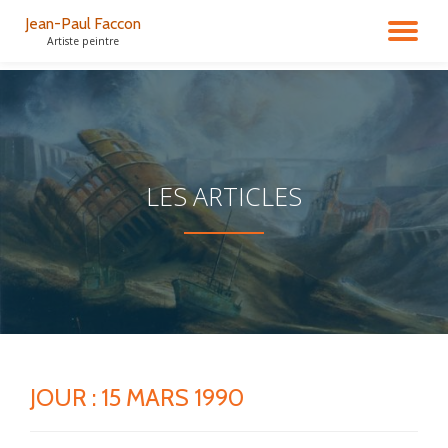
Jean-Paul Faccon
DÉ
Artiste peintre
Aller
au
LA
contenu
NA
LES ARTICLES
JOUR : 15 MARS 1990